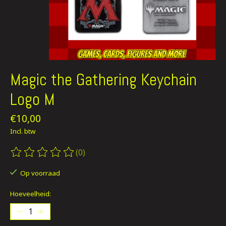
Magic the Gathering Keychain
Logo M
€10,00
Incl. btw
(0)
De beoordeling van dit product is
0
van de 5
Op voorraad
Hoeveelheid: