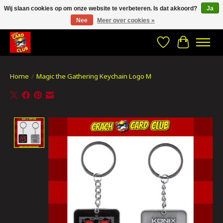
Wij slaan cookies op om onze website te verbeteren. Is dat akkoord?
Ja
Nee
Meer over cookies »
CRACH CARD CLUB , The best place to Geek out!
Verlanglijst
Winkelwa
Home
/
Magic the Gathering Keychain Logo M
Product image slideshow Items