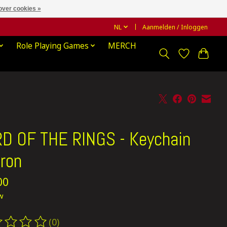
over cookies »
NL
Aanmelden / Inloggen
Role Playing Games
MERCH
D OF THE RINGS - Keychain
ron
00
tw
(0)