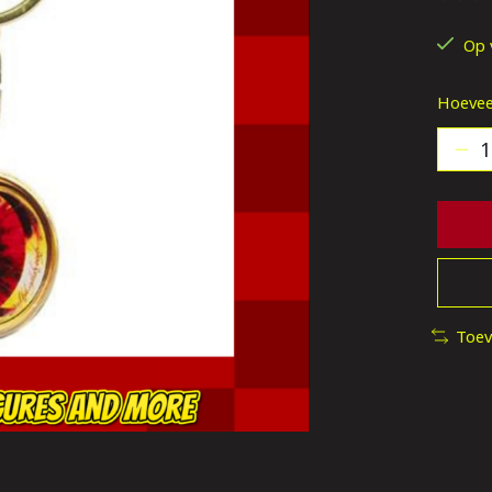
De be
Op 
Hoevee
Toev