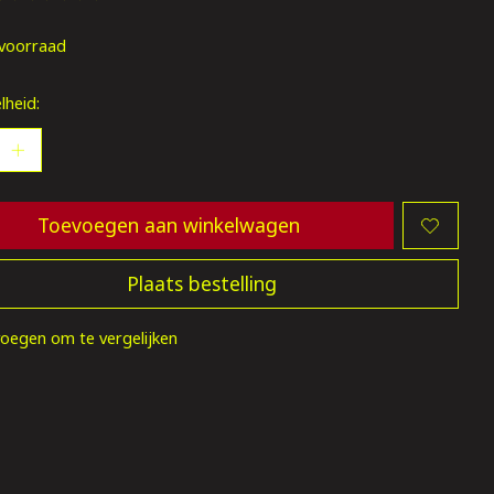
oordeling van dit product is
0
van de 5
voorraad
lheid:
Toevoegen aan winkelwagen
Plaats bestelling
oegen om te vergelijken