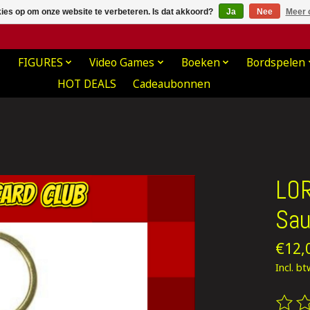
kies op om onze website te verbeteren. Is dat akkoord?
Ja
Nee
Meer 
FIGURES
Video Games
Boeken
Bordspelen
HOT DEALS
Cadeaubonnen
LOR
Sau
€12,
Incl. b