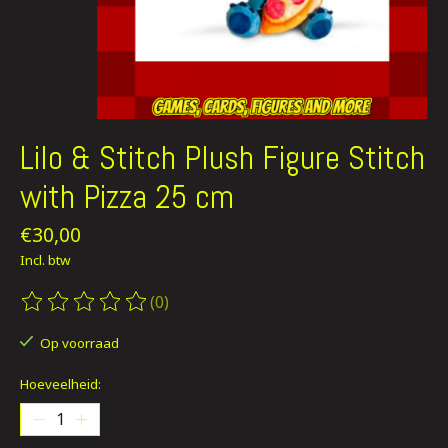
Lilo & Stitch Plush Figure Stitch
with Pizza 25 cm
€30,00
Incl. btw
(0)
De beoordeling van dit product is
0
van de 5
Op voorraad
Hoeveelheid: