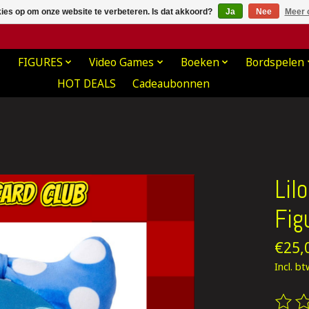
kies op om onze website te verbeteren. Is dat akkoord?
Ja
Nee
Meer 
FIGURES
Video Games
Boeken
Bordspelen
HOT DEALS
Cadeaubonnen
Lil
Fig
€25,
Incl. b