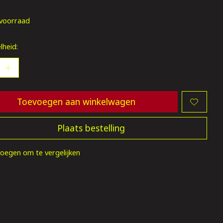
oordeling van dit product is
0
van de 5
voorraad
lheid:
Toevoegen aan winkelwagen
Plaats bestelling
oegen om te vergelijken