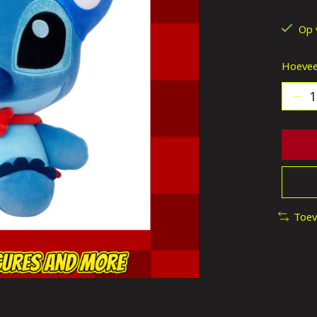
De be
Op 
Hoevee
Toev