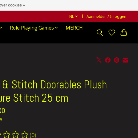
over cookies »
NL
Aanmelden / Inloggen
Role Playing Games
MERCH
o & Stitch Doorables Plush
ure Stitch 25 cm
00
tw
(0)