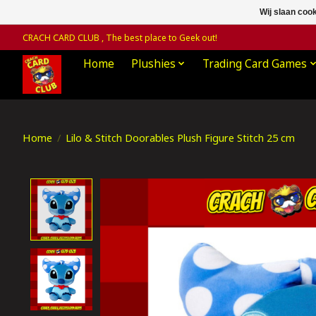
Wij slaan coo
CRACH CARD CLUB , The best place to Geek out!
Home
Plushies
Trading Card Games
Home
/
Lilo & Stitch Doorables Plush Figure Stitch 25 cm
Product image slideshow Items