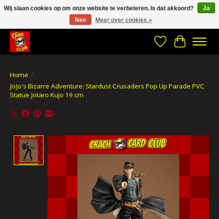
Wij slaan cookies op om onze website te verbeteren. Is dat akkoord?
Ja
Nee
Meer over cookies »
CRACH CARD CLUB , The best place to Geek out!
Verlanglijst
Winkelwa
Home
/
JoJo's Bizarre Adventure: Stardust Crusaders Pop Up Parade PVC
Statue Jotaro Kujo 19 cm
Product image slideshow Items