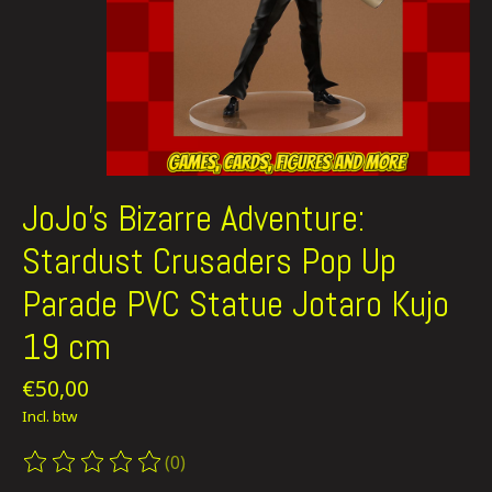
JoJo's Bizarre Adventure:
Stardust Crusaders Pop Up
Parade PVC Statue Jotaro Kujo
19 cm
€50,00
Incl. btw
(0)
De beoordeling van dit product is
0
van de 5