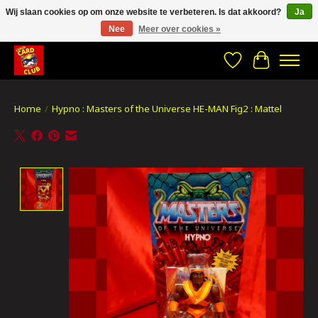
Wij slaan cookies op om onze website te verbeteren. Is dat akkoord?
Ja
Nee
Meer over cookies »
CRACH CARD CLUB , The best place to Geek out!
Verlanglijst
Winkelwa
Home
/
Hypno : Masters of the Universe HE-MAN Fig2 : Mattel
Product image slideshow Items