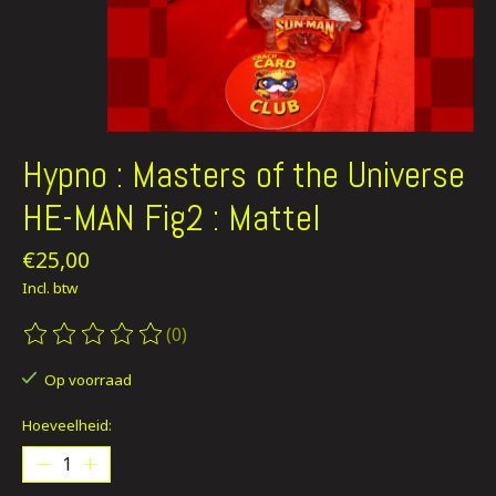
Hypno : Masters of the Universe
HE-MAN Fig2 : Mattel
€25,00
Incl. btw
(0)
De beoordeling van dit product is
0
van de 5
Op voorraad
Hoeveelheid: