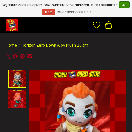
Wij slaan cookies op om onze website te verbeteren. Is dat akkoord?
Ja
Nee
Meer over cookies »
CRACH CARD CLUB , The best place to Geek out!
Verlanglijst
Winkelwa
Home
/
Horizon Zero Down Aloy Plush 20 cm
Product image slideshow Items