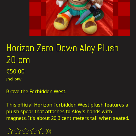
Horizon Zero Down Aloy Plush
20 cm
€50,00
Incl. btw
Brave the Forbidden West.
This official Horizon Forbidden West plush features a
plush spear that attaches to Aloy's hands with
magnets. It's about 20,3 centimeters tall when seated.
(0)
De beoordeling van dit product is
0
van de 5