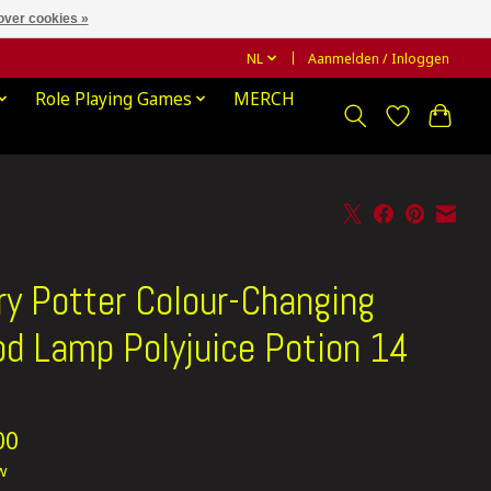
over cookies »
NL
Aanmelden / Inloggen
Role Playing Games
MERCH
ry Potter Colour-Changing
d Lamp Polyjuice Potion 14
00
tw