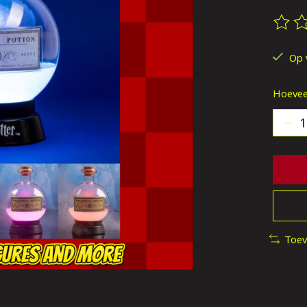
De be
Op 
Hoevee
Toev