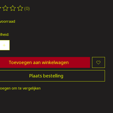
(0)
oordeling van dit product is
0
van de 5
voorraad
lheid:
Toevoegen aan winkelwagen
Plaats bestelling
oegen om te vergelijken