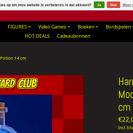
kies op om onze website te verbeteren. Is dat akkoord?
Ja
Nee
Meer 
FIGURES
Video Games
Boeken
Bordspelen
HOT DEALS
Cadeaubonnen
 Potion 14 cm
Har
Moo
cm
€22,
Incl. b