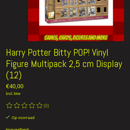
Harry Potter Bitty POP! Vinyl
Figure Multipack 2,5 cm Display
(12)
€40,00
Incl. btw
(0)
De beoordeling van dit product is
0
van de 5
Op voorraad
Hoeveelheid: