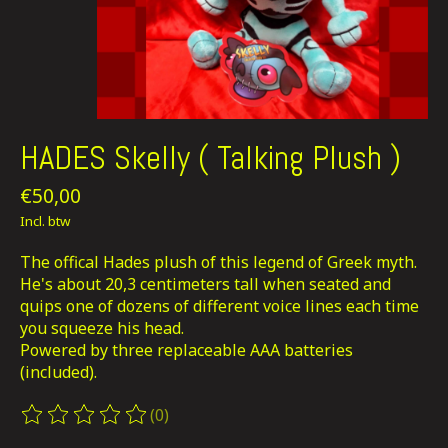
HADES Skelly ( Talking Plush )
€50,00
Incl. btw
The offical Hades plush of this legend of Greek myth.
He's about 20,3 centimeters tall when seated and
quips one of dozens of different voice lines each time
you squeeze his head.
Powered by three replaceable AAA batteries
(included).
(0)
De beoordeling van dit product is
0
van de 5