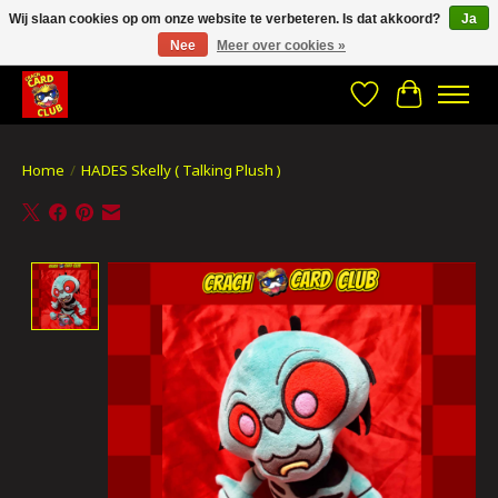
Wij slaan cookies op om onze website te verbeteren. Is dat akkoord?
Ja
Nee
Meer over cookies »
CRACH CARD CLUB , The best place to Geek out!
Verlanglijst
Winkelwa
Home
/
HADES Skelly ( Talking Plush )
Product image slideshow Items