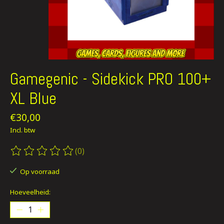
Gamegenic - Sidekick PRO 100+
XL Blue
€30,00
Incl. btw
(0)
De beoordeling van dit product is
0
van de 5
Op voorraad
Hoeveelheid: