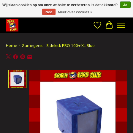
Wij slaan cookies op om onze website te verbeteren. Is dat akkoord?
Ja
Nee
Meer over cookies »
CRACH CARD CLUB , The best place to Geek out!
Verlanglijst
Winkelwa
Home
/
Gamegenic - Sidekick PRO 100+ XL Blue
Product image slideshow Items