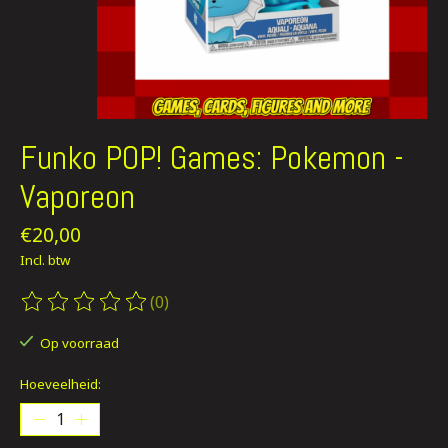
Funko POP! Games: Pokemon -
Vaporeon
€20,00
Incl. btw
(0)
De beoordeling van dit product is
0
van de 5
Op voorraad
Hoeveelheid: