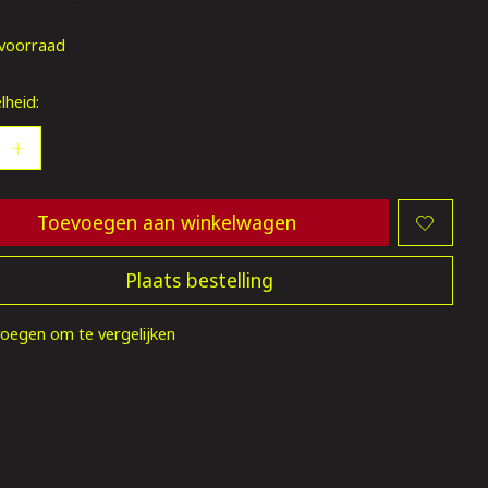
oordeling van dit product is
0
van de 5
voorraad
lheid:
Toevoegen aan winkelwagen
Plaats bestelling
oegen om te vergelijken