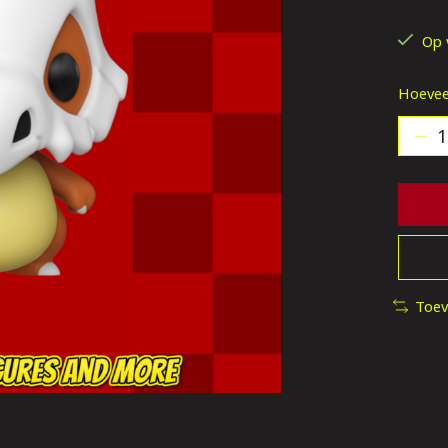
De be
Op 
Hoevee
Toev