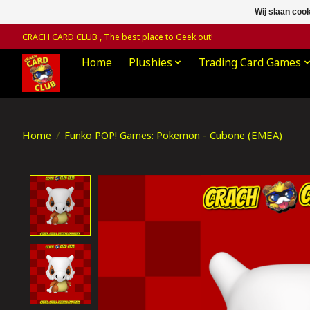
Wij slaan coo
CRACH CARD CLUB , The best place to Geek out!
Home
Plushies
Trading Card Games
Home
/
Funko POP! Games: Pokemon - Cubone (EMEA)
Product image slideshow Items