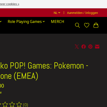
over cookies »
NL
Aanmelden / Inloggen
Role Playing Games
MERCH
ko POP! Games: Pokemon -
one (EMEA)
00
tw
(0)