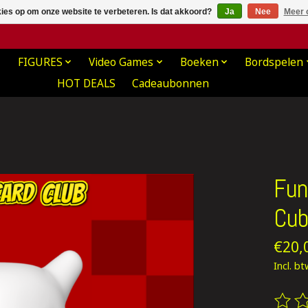
kies op om onze website te verbeteren. Is dat akkoord?
Ja
Nee
Meer 
FIGURES
Video Games
Boeken
Bordspelen
HOT DEALS
Cadeaubonnen
Fun
Cub
€20,
Incl. b