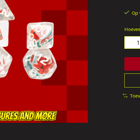
De be
Op 
Hoevee
Toev