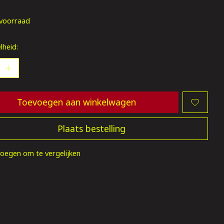
oordeling van dit product is
0
van de 5
voorraad
lheid:
Toevoegen aan winkelwagen
Plaats bestelling
oegen om te vergelijken