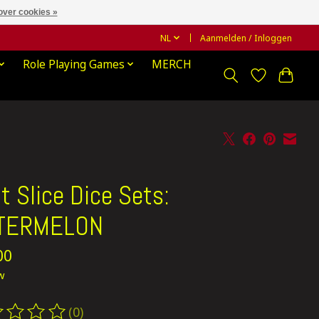
over cookies »
NL
Aanmelden / Inloggen
Role Playing Games
MERCH
it Slice Dice Sets:
TERMELON
00
tw
(0)