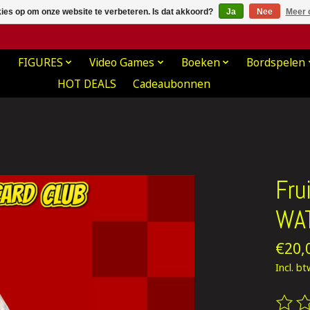
kies op om onze website te verbeteren. Is dat akkoord?
Ja
Nee
Meer 
FIGURES
Video Games
Boeken
Bordspelen
HOT DEALS
Cadeaubonnen
Fru
WA
€20,
Incl. b