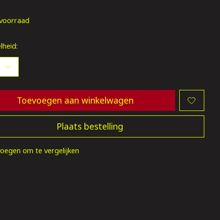
oordeling van dit product is
0
van de 5
voorraad
lheid:
Toevoegen aan winkelwagen
Plaats bestelling
oegen om te vergelijken