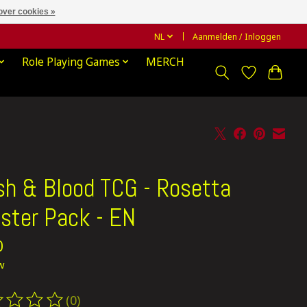
over cookies »
NL
Aanmelden / Inloggen
Role Playing Games
MERCH
sh & Blood TCG - Rosetta
ster Pack - EN
0
tw
(0)