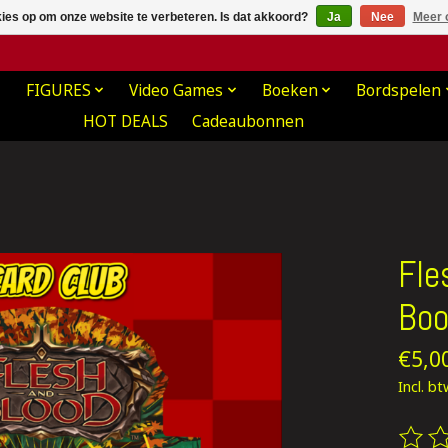
kies op om onze website te verbeteren. Is dat akkoord?
Ja
Nee
Meer 
FIGURES
Video Games
Boeken
Bordspelen
HOT DEALS
Cadeaubonnen
Fle
Boo
€5,0
Incl. b