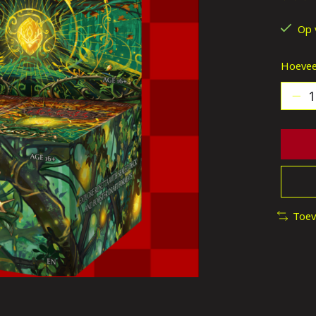
De be
Op 
Hoevee
Toev