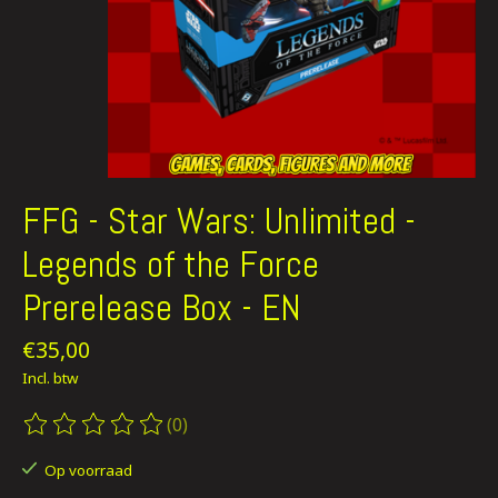
FFG - Star Wars: Unlimited -
Legends of the Force
Prerelease Box - EN
€35,00
Incl. btw
(0)
De beoordeling van dit product is
0
van de 5
Op voorraad