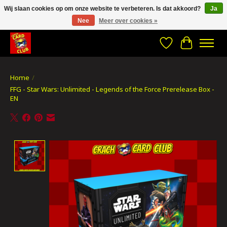
Wij slaan cookies op om onze website te verbeteren. Is dat akkoord?
Ja
Nee
Meer over cookies »
CRACH CARD CLUB , The best place to Geek out!
Verlanglijst
Winkelwa
Home
/
FFG - Star Wars: Unlimited - Legends of the Force Prerelease Box -
EN
Product image slideshow Items