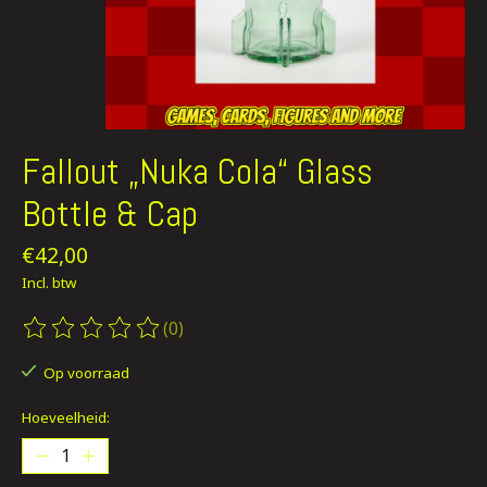
Fallout „Nuka Cola“ Glass
Bottle & Cap
€42,00
Incl. btw
(0)
De beoordeling van dit product is
0
van de 5
Op voorraad
Hoeveelheid: