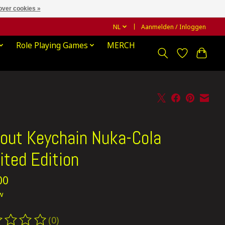
over cookies »
NL
Aanmelden / Inloggen
Role Playing Games
MERCH
lout Keychain Nuka-Cola
ited Edition
00
tw
(0)