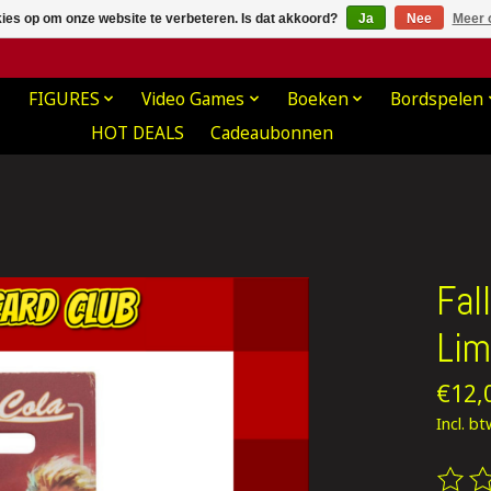
kies op om onze website te verbeteren. Is dat akkoord?
Ja
Nee
Meer 
FIGURES
Video Games
Boeken
Bordspelen
HOT DEALS
Cadeaubonnen
Fal
Lim
€12,
Incl. b