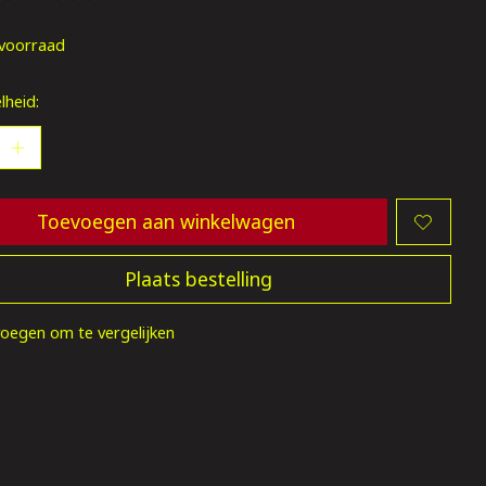
oordeling van dit product is
0
van de 5
voorraad
lheid:
Toevoegen aan winkelwagen
Plaats bestelling
oegen om te vergelijken