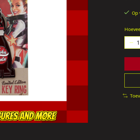
De be
Op 
Hoevee
Toev