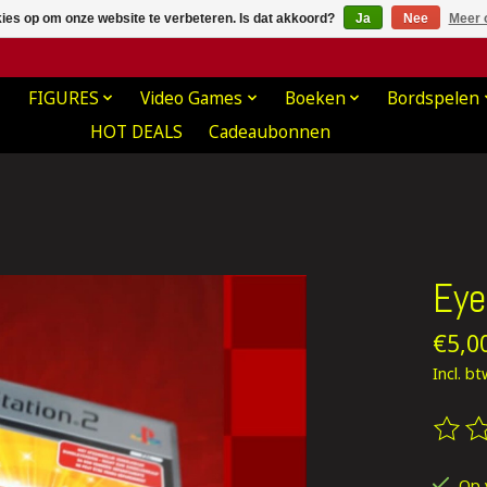
kies op om onze website te verbeteren. Is dat akkoord?
Ja
Nee
Meer 
FIGURES
Video Games
Boeken
Bordspelen
HOT DEALS
Cadeaubonnen
Eye
€5,0
Incl. b
De be
Op 