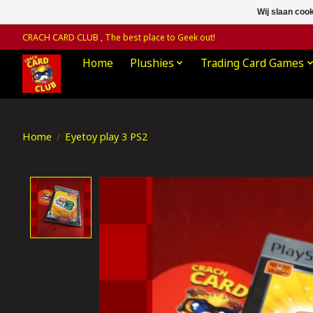
Wij slaan coo
CRACH CARD CLUB , The best place to Geek out!
Home
Plushies
Trading Card Games
Home
/
Eyetoy play 3 PS2
Product image slideshow Items