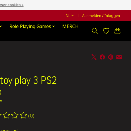
over cookies »
NL
Aanmelden / Inloggen
Role Playing Games
MERCH
toy play 3 PS2
0
tw
(0)
oordeling van dit product is
0
van de 5
voorraad