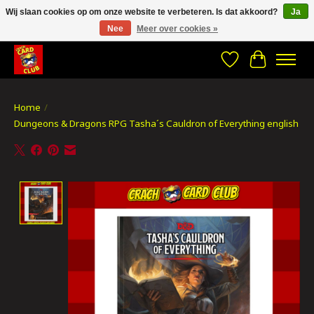
Wij slaan cookies op om onze website te verbeteren. Is dat akkoord?
Ja
Nee
Meer over cookies »
CRACH CARD CLUB , The best place to Geek out!
Verlanglijst
Winkelwa
Home
/
Dungeons & Dragons RPG Tasha´s Cauldron of Everything english
Product image slideshow Items