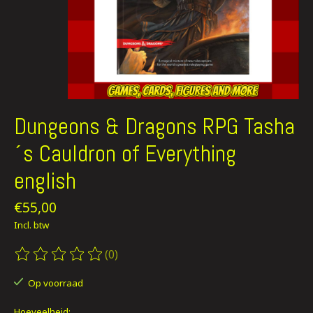
Dungeons & Dragons RPG Tasha
´s Cauldron of Everything
english
€55,00
Incl. btw
(0)
De beoordeling van dit product is
0
van de 5
Op voorraad
Hoeveelheid: