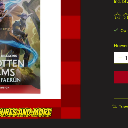
Incl. b
De be
Op 
Hoevee
Toev