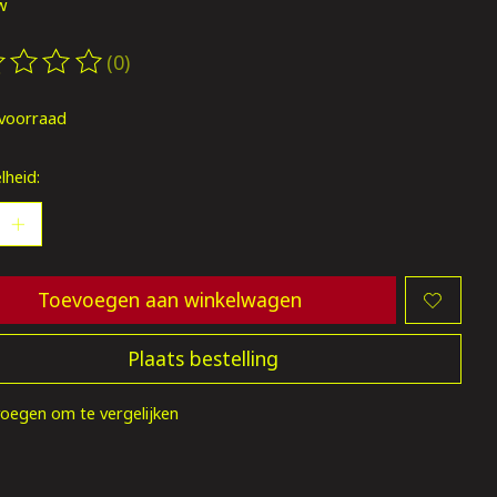
tw
(0)
oordeling van dit product is
0
van de 5
voorraad
lheid:
Toevoegen aan winkelwagen
Plaats bestelling
oegen om te vergelijken