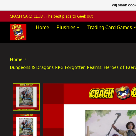
Wij slaan coo
CRACH CARD CLUB , The best place to Geek out!
Home
Plushies
Trading Card Games
Home
/
Dungeons & Dragons RPG Forgotten Realms: Heroes of Faerun
Product image slideshow Items