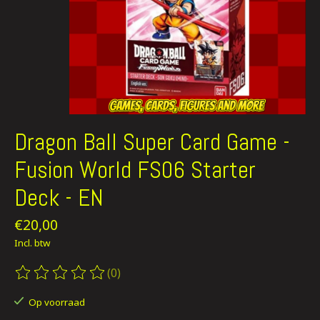
Dragon Ball Super Card Game -
Fusion World FS06 Starter
Deck - EN
€20,00
Incl. btw
(0)
De beoordeling van dit product is
0
van de 5
Op voorraad