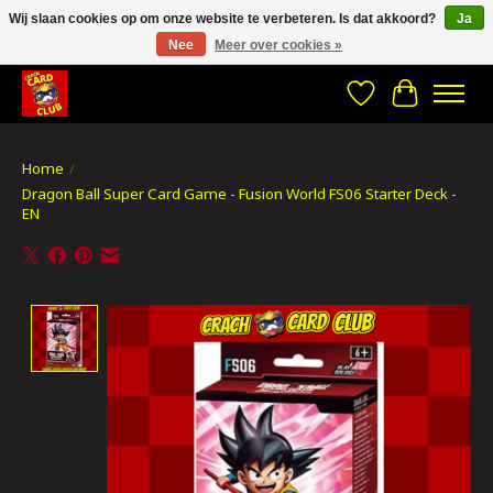
Wij slaan cookies op om onze website te verbeteren. Is dat akkoord?
Ja
Nee
Meer over cookies »
CRACH CARD CLUB , The best place to Geek out!
Verlanglijst
Winkelwa
Home
/
Dragon Ball Super Card Game - Fusion World FS06 Starter Deck -
EN
Product image slideshow Items