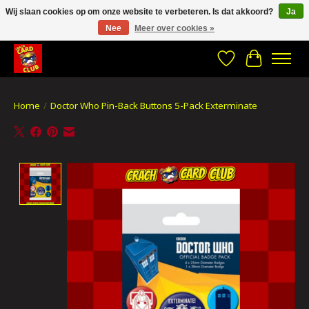
Wij slaan cookies op om onze website te verbeteren. Is dat akkoord?
Ja
Nee
Meer over cookies »
CRACH CARD CLUB , The best place to Geek out!
Verlanglijst
Winkelwa
Home
/
Doctor Who Pin-Back Buttons 5-Pack Exterminate
Product image slideshow Items