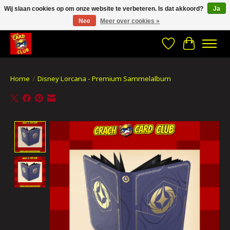
Wij slaan cookies op om onze website te verbeteren. Is dat akkoord?
Ja
Nee
Meer over cookies »
CRACH CARD CLUB , The best place to Geek out!
Verlanglijst
Winkelwa
Home
/
Disney Lorcana - Premium Sammelalbum
Product image slideshow Items