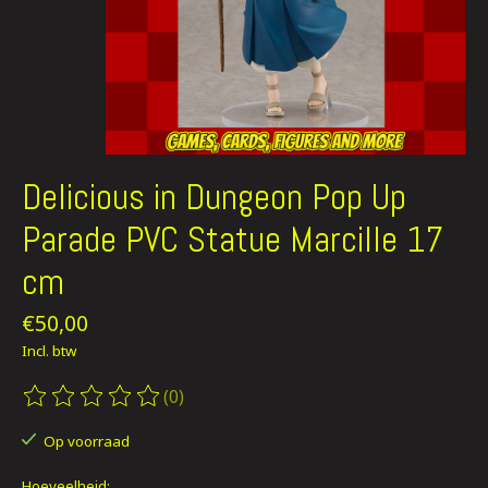
Delicious in Dungeon Pop Up
Parade PVC Statue Marcille 17
cm
€50,00
Incl. btw
(0)
De beoordeling van dit product is
0
van de 5
Op voorraad
Hoeveelheid: