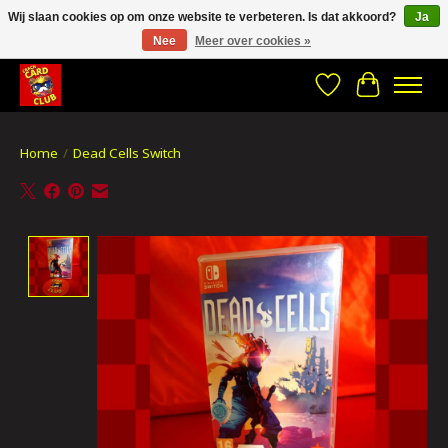
Wij slaan cookies op om onze website te verbeteren. Is dat akkoord?
Ja
Nee
Meer over cookies »
CRACH CARD CLUB , The best place to Geek out!
Verlanglijst
Winkelwa
Home
/
Dead Cells Switch
Product image slideshow Items