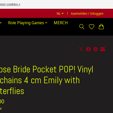
over cookies »
NL
Aanmelden / Inloggen
Role Playing Games
MERCH
pse Bride Pocket POP! Vinyl
chains 4 cm Emily with
terflies
00
tw