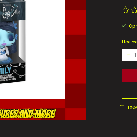
De be
Op 
Hoevee
Toev