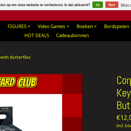
kies op om onze website te verbeteren. Is dat akkoord?
Ja
Nee
Meer 
FIGURES
Video Games
Boeken
Bordspelen
HOT DEALS
Cadeaubonnen
with Butterflies
Cor
Key
But
€12,
Incl. b