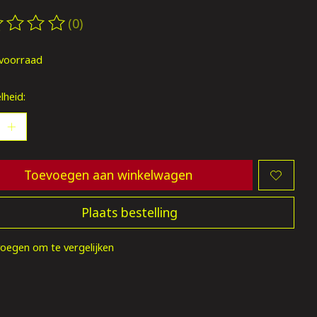
(0)
oordeling van dit product is
0
van de 5
voorraad
lheid:
Toevoegen aan winkelwagen
Plaats bestelling
oegen om te vergelijken