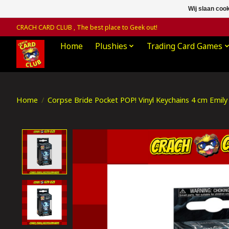
Wij slaan coo
CRACH CARD CLUB , The best place to Geek out!
Home
Plushies
Trading Card Games
Home
/
Corpse Bride Pocket POP! Vinyl Keychains 4 cm Emily 
Product image slideshow Items