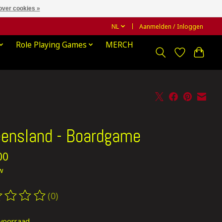
over cookies »
NL
Aanmelden / Inloggen
Role Playing Games
MERCH
ensland - Boardgame
00
tw
(0)
oordeling van dit product is
0
van de 5
voorraad