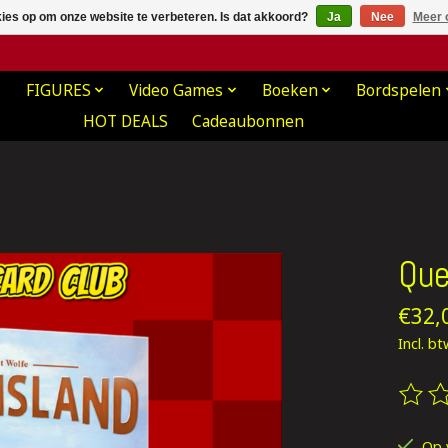
kies op om onze website te verbeteren. Is dat akkoord?
Ja
Nee
Meer 
FIGURES
Video Games
Boeken
Bordspelen
HOT DEALS
Cadeaubonnen
Que
€32,
Incl. b
De be
Op 