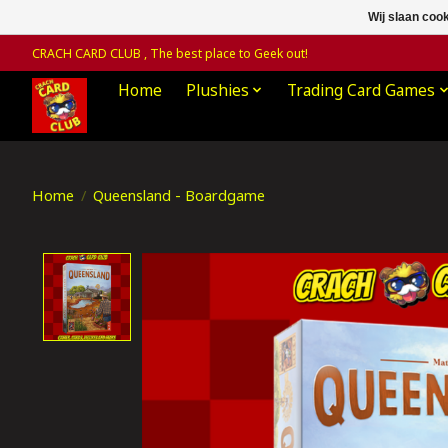
Wij slaan coo
CRACH CARD CLUB , The best place to Geek out!
Home
Plushies
Trading Card Games
Home
/
Queensland - Boardgame
Product image slideshow Items