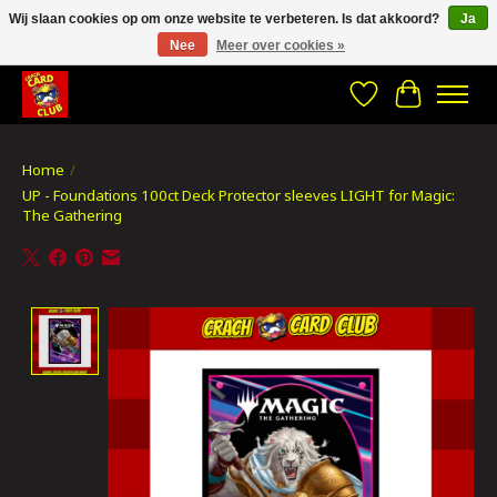
Wij slaan cookies op om onze website te verbeteren. Is dat akkoord?
Ja
Nee
Meer over cookies »
CRACH CARD CLUB , The best place to Geek out!
Verlanglijst
Winkelwa
Home
/
UP - Foundations 100ct Deck Protector sleeves LIGHT for Magic:
The Gathering
Product image slideshow Items