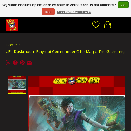
Wij slaan cookies op om onze website te verbeteren. Is dat akkoord?
Ja
Nee
Meer over cookies »
CRACH CARD CLUB , The best place to Geek out!
Verlanglijst
Winkelwa
Home
/
UP - Duskmourn Playmat Commander C for Magic: The Gathering
Product image slideshow Items