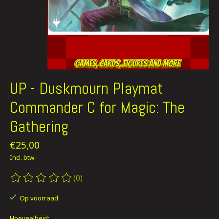
UP - Duskmourn Playmat
Commander C for Magic: The
Gathering
€25,00
Incl. btw
(0)
De beoordeling van dit product is
0
van de 5
Op voorraad
Hoeveelheid: