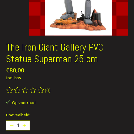
The Iron Giant Gallery PVC
Statue Superman 25 cm
€80,00
Incl. btw
(0)
De beoordeling van dit product is
0
van de 5
Op voorraad
Hoeveelheid: