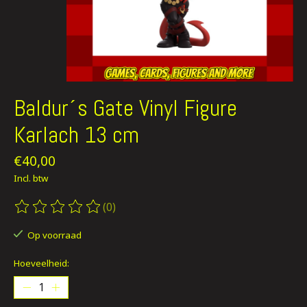
Baldur´s Gate Vinyl Figure
Karlach 13 cm
€40,00
Incl. btw
(0)
De beoordeling van dit product is
0
van de 5
Op voorraad
Hoeveelheid: