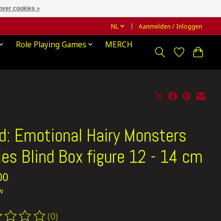
over cookies »
NL
Aanmelden / Inloggen
Role Playing Games
MERCH
d: Emotional Hairy Monsters
ies Blind Box figure 12 - 14 cm
00
tw
(0)