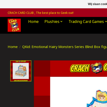
Wij slaan coo
CRACH CARD CLUB , The best place to Geek out!
Home
Plushies
Trading Card Games
Home
/
QKid: Emotional Hairy Monsters Series Blind Box fig
Product image slideshow Items