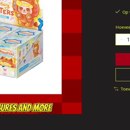
De be
Op 
Hoevee
Toev