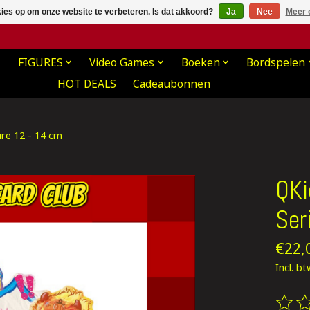
kies op om onze website te verbeteren. Is dat akkoord?
Ja
Nee
Meer 
FIGURES
Video Games
Boeken
Bordspelen
HOT DEALS
Cadeaubonnen
ure 12 - 14 cm
QKi
Ser
€22,
Incl. b