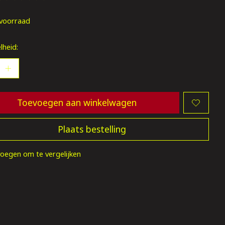
oordeling van dit product is
0
van de 5
voorraad
lheid:
Toevoegen aan winkelwagen
Plaats bestelling
oegen om te vergelijken