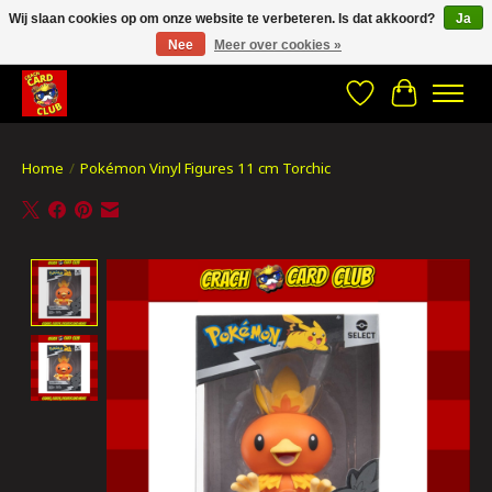
Wij slaan cookies op om onze website te verbeteren. Is dat akkoord?
Ja
Nee
Meer over cookies »
CRACH CARD CLUB , The best place to Geek out!
Verlanglijst
Winkelwa
Home
/
Pokémon Vinyl Figures 11 cm Torchic
Product image slideshow Items