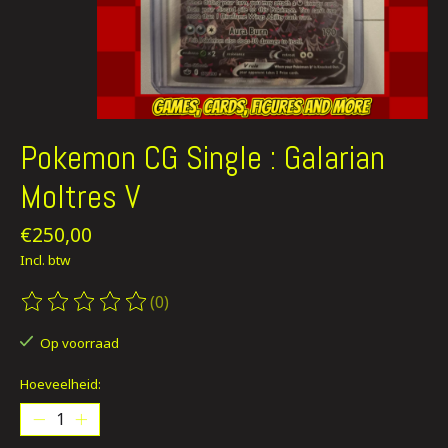
Pokemon CG Single : Galarian
Moltres V
€250,00
Incl. btw
(0)
De beoordeling van dit product is
0
van de 5
Op voorraad
Hoeveelheid: