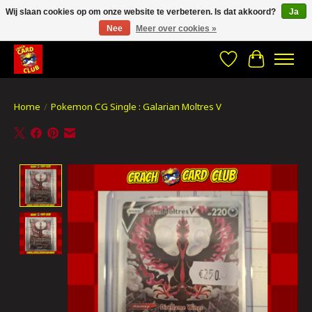
Wij slaan cookies op om onze website te verbeteren. Is dat akkoord?
Ja
Nee
Meer over cookies »
CRACH CARD CLUB , The best place to Geek out!
Verlanglijst
Winkelwa
Home
/
Pokemon CG Single : Galarian Moltres V
Product image slideshow Items