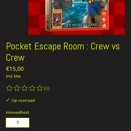
Pocket Escape Room : Crew vs
Crew
€15,00
Incl. btw
(0)
De beoordeling van dit product is
0
van de 5
Op voorraad
Hoeveelheid: