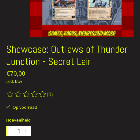
Showcase: Outlaws of Thunder
Junction - Secret Lair
€70,00
Incl. btw
(0)
De beoordeling van dit product is
0
van de 5
Op voorraad
Hoeveelheid: