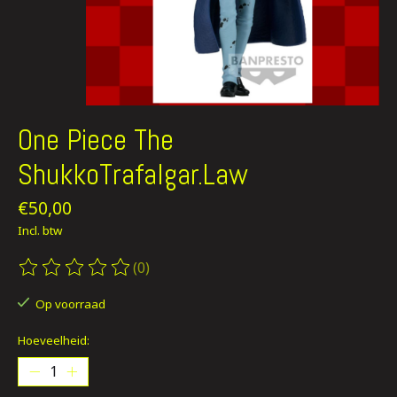
One Piece The
ShukkoTrafalgar.Law
€50,00
Incl. btw
(0)
De beoordeling van dit product is
0
van de 5
Op voorraad
Hoeveelheid: