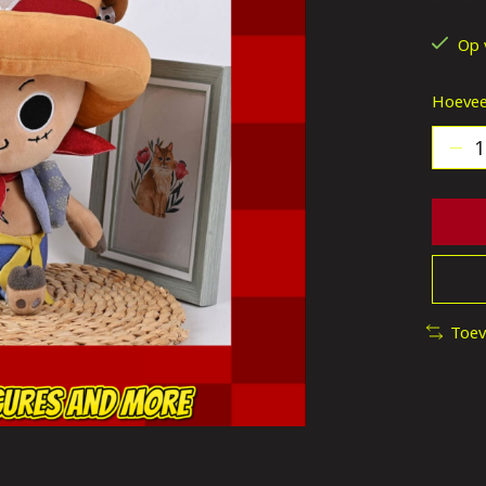
De be
Op 
Hoevee
Toev