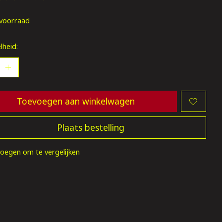
oordeling van dit product is
0
van de 5
voorraad
lheid:
Toevoegen aan winkelwagen
Plaats bestelling
oegen om te vergelijken