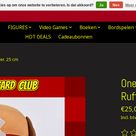
kies op om onze website te verbeteren. Is dat akkoord?
Ja
Nee
Meer 
FIGURES
Video Games
Boeken
Bordspelen
HOT DEALS
Cadeaubonnen
er. 25 cm
One
Ruf
€25,
Incl. b