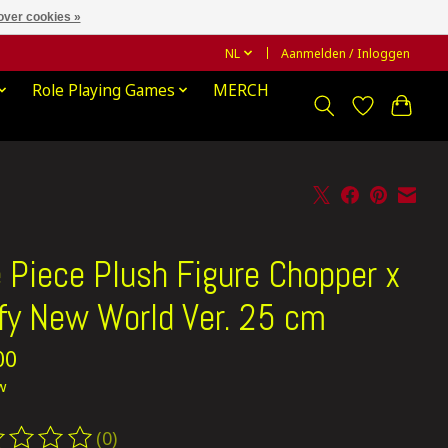
over cookies »
NL
Aanmelden / Inloggen
Role Playing Games
MERCH
 Piece Plush Figure Chopper x
fy New World Ver. 25 cm
00
tw
(0)