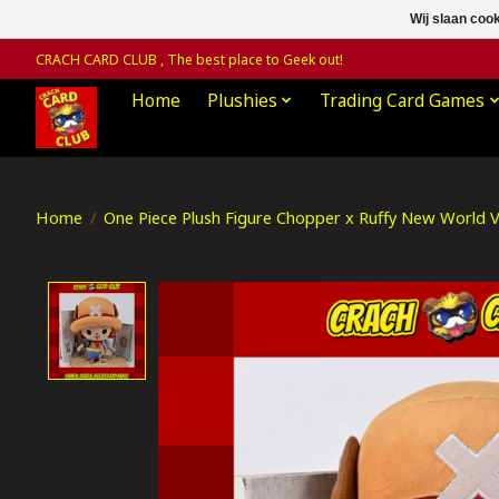
Wij slaan coo
CRACH CARD CLUB , The best place to Geek out!
Home
Plushies
Trading Card Games
Home
/
One Piece Plush Figure Chopper x Ruffy New World V
Product image slideshow Items