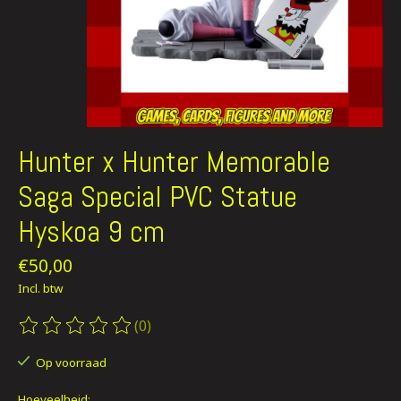
Hunter x Hunter Memorable
Saga Special PVC Statue
Hyskoa 9 cm
€50,00
Incl. btw
(0)
De beoordeling van dit product is
0
van de 5
Op voorraad
Hoeveelheid: