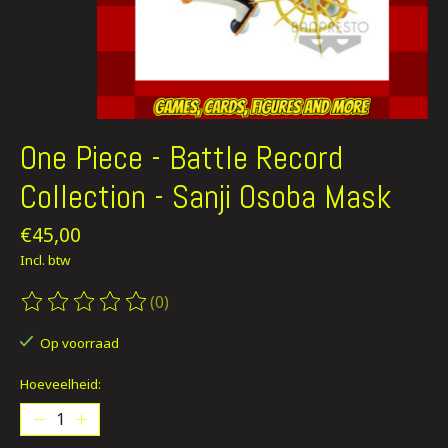
One Piece - Battle Record
Collection - Sanji Osoba Mask
€45,00
Incl. btw
(0)
De beoordeling van dit product is
0
van de 5
Op voorraad
Hoeveelheid: