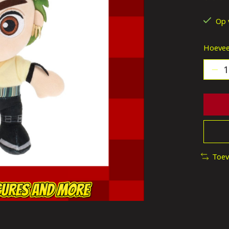
De be
Op 
Hoevee
Toev