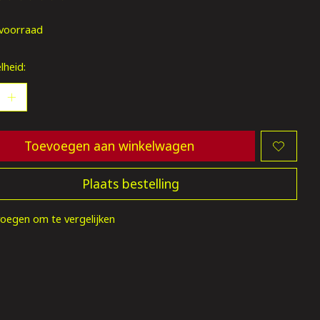
oordeling van dit product is
0
van de 5
voorraad
lheid:
Toevoegen aan winkelwagen
Plaats bestelling
oegen om te vergelijken