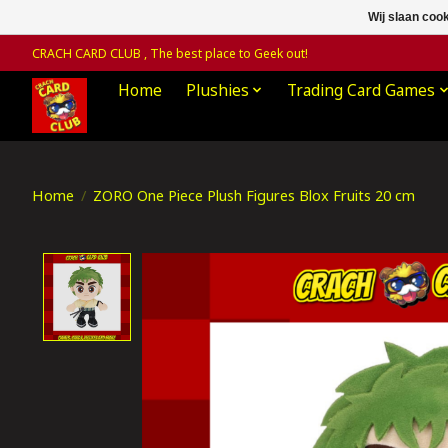
Wij slaan coo
CRACH CARD CLUB , The best place to Geek out!
Home
Plushies
Trading Card Games
Home
/
ZORO One Piece Plush Figures Blox Fruits 20 cm
Product image slideshow Items