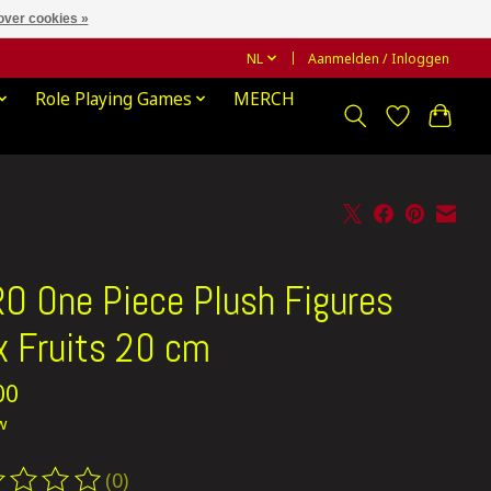
over cookies »
NL
Aanmelden / Inloggen
Role Playing Games
MERCH
O One Piece Plush Figures
x Fruits 20 cm
00
tw
(0)