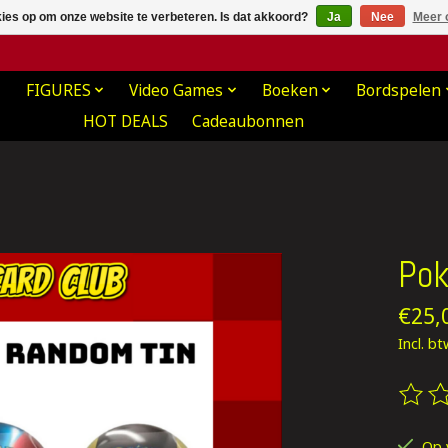
kies op om onze website te verbeteren. Is dat akkoord?
Ja
Nee
Meer 
FIGURES
Video Games
Boeken
Bordspelen
HOT DEALS
Cadeaubonnen
Pok
€25,
Incl. b
De be
Op 