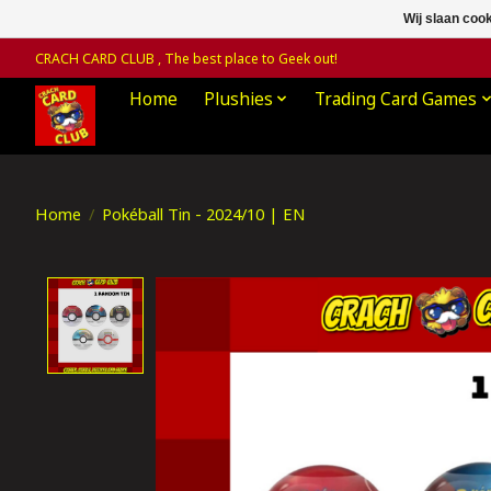
Wij slaan coo
CRACH CARD CLUB , The best place to Geek out!
Home
Plushies
Trading Card Games
Home
/
Pokéball Tin - 2024/10 | EN
Product image slideshow Items