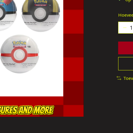
Hoevee
Toev