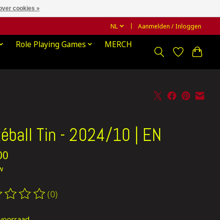
over cookies »
NL
Aanmelden / Inloggen
Role Playing Games
MERCH
éball Tin - 2024/10 | EN
00
tw
(0)
oordeling van dit product is
0
van de 5
voorraad