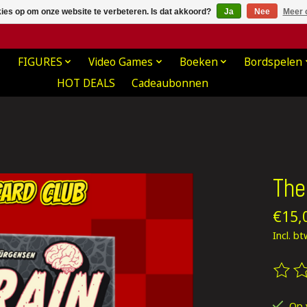
kies op om onze website te verbeteren. Is dat akkoord?
Ja
Nee
Meer 
FIGURES
Video Games
Boeken
Bordspelen
HOT DEALS
Cadeaubonnen
The
€15,
Incl. b
De be
Op 