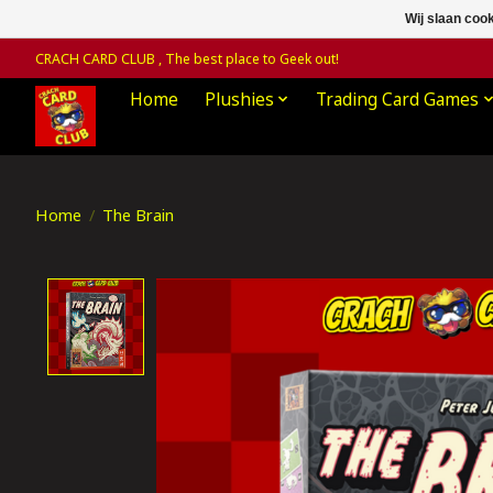
Wij slaan coo
CRACH CARD CLUB , The best place to Geek out!
Home
Plushies
Trading Card Games
Home
/
The Brain
Product image slideshow Items