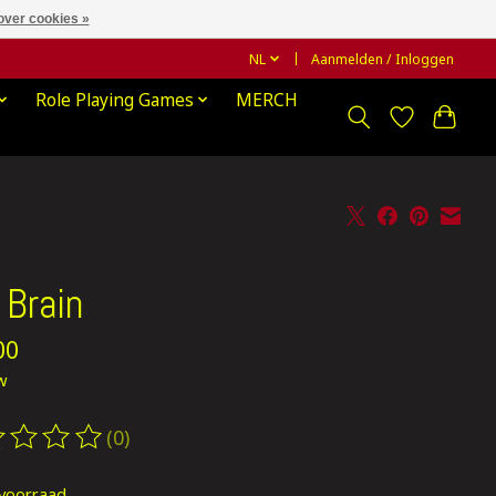
over cookies »
NL
Aanmelden / Inloggen
Role Playing Games
MERCH
 Brain
00
tw
(0)
oordeling van dit product is
0
van de 5
voorraad