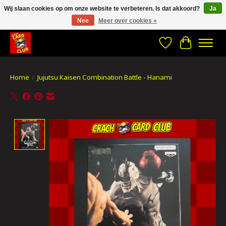
Wij slaan cookies op om onze website te verbeteren. Is dat akkoord?
Ja
Nee
Meer over cookies »
CRACH CARD CLUB , The best place to Geek out!
Verlanglijst
Winkelwa
Home
/
Jujutsu Kaisen Combination Battle - Hanami
Product image slideshow Items