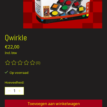
Qwirkle
€22,00
Incl. btw
(0)
De beoordeling van dit product is
0
van de 5
Op voorraad
Hoeveelheid:
Toevoegen aan winkelwagen