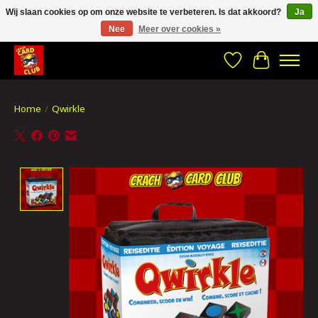
Wij slaan cookies op om onze website te verbeteren. Is dat akkoord?
Ja
Nee
Meer over cookies »
CRACH CARD CLUB , The best place to Geek out!
Verlanglijst
Winkelwa
Home
/
Qwirkle
Product image slideshow Items