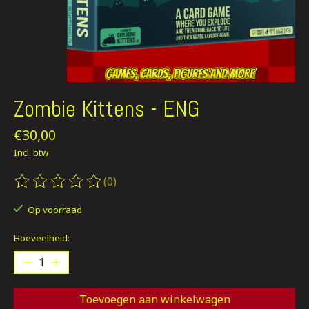
Zombie Kittens - ENG
€30,00
Incl. btw
(0)
De beoordeling van dit product is
0
van de 5
Op voorraad
Hoeveelheid:
Toevoegen aan winkelwagen