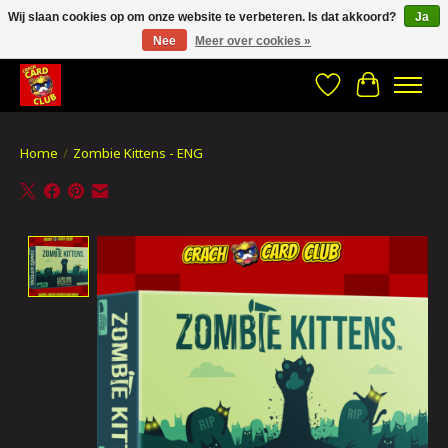
Wij slaan cookies op om onze website te verbeteren. Is dat akkoord?
Ja
Nee
Meer over cookies »
CRACH CARD CLUB , The best place to Geek out!
Verlanglijst
Winkelwa
Home
/
Zombie Kittens - ENG
Product image slideshow Items