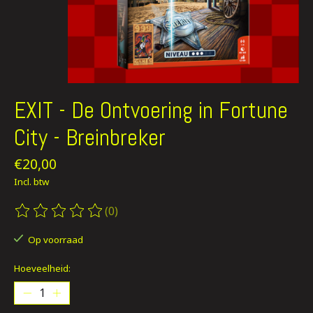
EXIT - De Ontvoering in Fortune
City - Breinbreker
€20,00
Incl. btw
(0)
De beoordeling van dit product is
0
van de 5
Op voorraad
Hoeveelheid: