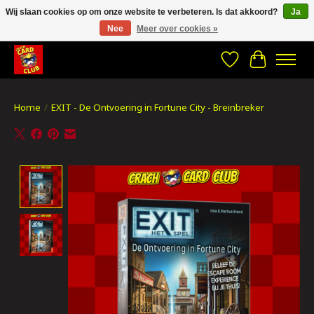
Wij slaan cookies op om onze website te verbeteren. Is dat akkoord?
Ja
Nee
Meer over cookies »
CRACH CARD CLUB , The best place to Geek out!
Verlanglijst
Winkelwa
Home
/
EXIT - De Ontvoering in Fortune City - Breinbreker
Product image slideshow Items