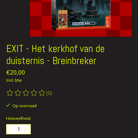
EXIT - Het kerkhof van de
duisternis - Breinbreker
€20,00
Incl. btw
(0)
De beoordeling van dit product is
0
van de 5
Op voorraad
Hoeveelheid: