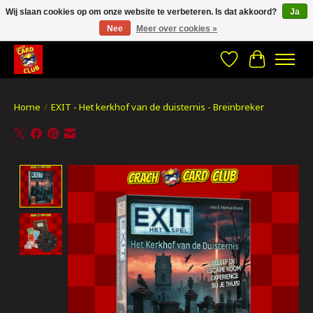
Wij slaan cookies op om onze website te verbeteren. Is dat akkoord?
Ja
Nee
Meer over cookies »
CRACH CARD CLUB , The best place to Geek out!
Verlanglijst
Winkelwa
Home
/
EXIT - Het kerkhof van de duisternis - Breinbreker
Product image slideshow Items