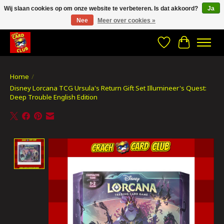
Wij slaan cookies op om onze website te verbeteren. Is dat akkoord?
Ja
Nee
Meer over cookies »
CRACH CARD CLUB , The best place to Geek out!
Verlanglijst
Winkelwa
Home
/
Disney Lorcana TCG Ursula's Return Gift Set Illumineer's Quest:
Deep Trouble English Edition
Product image slideshow Items